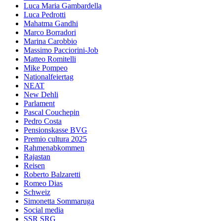
Luca Maria Gambardella
Luca Pedrotti
Mahatma Gandhi
Marco Borradori
Marina Carobbio
Massimo Pacciorini-Job
Matteo Romitelli
Mike Pompeo
Nationalfeiertag
NEAT
New Dehli
Parlament
Pascal Couchepin
Pedro Costa
Pensionskasse BVG
Premio cultura 2025
Rahmenabkommen
Rajastan
Reisen
Roberto Balzaretti
Romeo Dias
Schweiz
Simonetta Sommaruga
Social media
SSR SRG