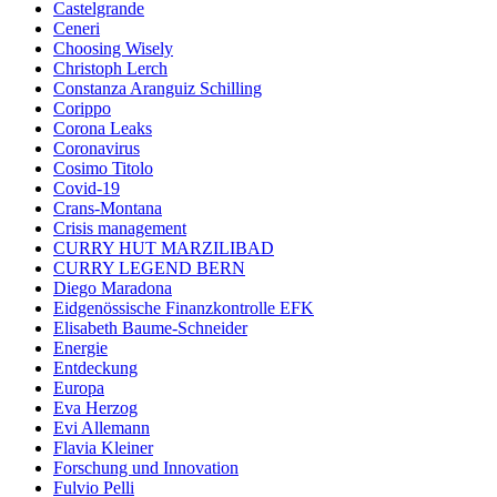
Castelgrande
Ceneri
Choosing Wisely
Christoph Lerch
Constanza Aranguiz Schilling
Corippo
Corona Leaks
Coronavirus
Cosimo Titolo
Covid-19
Crans-Montana
Crisis management
CURRY HUT MARZILIBAD
CURRY LEGEND BERN
Diego Maradona
Eidgenössische Finanzkontrolle EFK
Elisabeth Baume-Schneider
Energie
Entdeckung
Europa
Eva Herzog
Evi Allemann
Flavia Kleiner
Forschung und Innovation
Fulvio Pelli