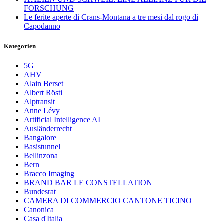
FORSCHUNG
Le ferite aperte di Crans-Montana a tre mesi dal rogo di
Capodanno
Kategorien
5G
AHV
Alain Berset
Albert Rösti
Alptransit
Anne Lévy
Artificial Intelligence AI
Ausländerrecht
Bangalore
Basistunnel
Bellinzona
Bern
Bracco Imaging
BRAND BAR LE CONSTELLATION
Bundesrat
CAMERA DI COMMERCIO CANTONE TICINO
Canonica
Casa d'Italia