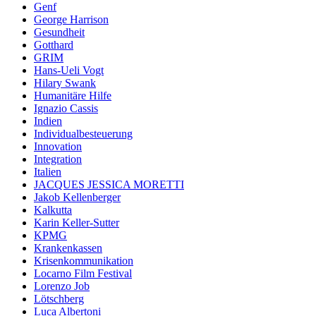
Genf
George Harrison
Gesundheit
Gotthard
GRIM
Hans-Ueli Vogt
Hilary Swank
Humanitäre Hilfe
Ignazio Cassis
Indien
Individualbesteuerung
Innovation
Integration
Italien
JACQUES JESSICA MORETTI
Jakob Kellenberger
Kalkutta
Karin Keller-Sutter
KPMG
Krankenkassen
Krisenkommunikation
Locarno Film Festival
Lorenzo Job
Lötschberg
Luca Albertoni