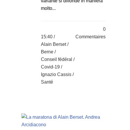
variante si diffonde in maniera
molto...
0
15:40 /
Commentaires
Alain Berset
/
Berne
/
Conseil fédéral
/
Covid-19
/
Ignazio Cassis
/
Santé