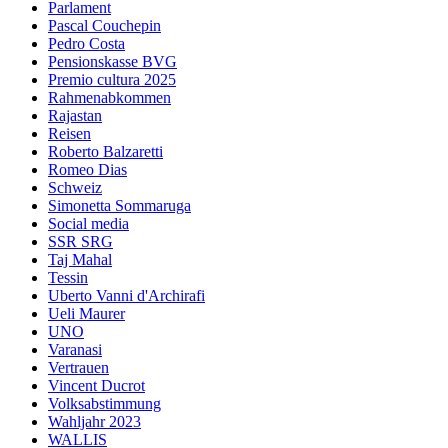
Parlament
Pascal Couchepin
Pedro Costa
Pensionskasse BVG
Premio cultura 2025
Rahmenabkommen
Rajastan
Reisen
Roberto Balzaretti
Romeo Dias
Schweiz
Simonetta Sommaruga
Social media
SSR SRG
Taj Mahal
Tessin
Uberto Vanni d'Archirafi
Ueli Maurer
UNO
Varanasi
Vertrauen
Vincent Ducrot
Volksabstimmung
Wahljahr 2023
WALLIS