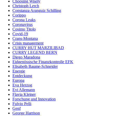
Choosing Wisely
Christoph Lerch
Constanza Aranguiz Schilling
Corippo
Corona Leaks
Coronavirus
Cosimo Titolo
Covid-19
Crans-Montana
Crisis management
CURRY HUT MARZILIBAD
CURRY LEGEND BERN
Diego Maradona
Eidgenössische Finanzkontrolle EFK
Elisabeth Baume-Schneider
Energie
Entdeckung
Europa
Eva Herzog
Evi Allemann
Flavia Kleiner
Forschung und Innovation
Fulvio Pelli
Genf
George Harrison