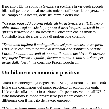
Il no allo SEE ha spinto la Svizzera a scegliere la via degli accordi
bilaterali per accedere al mercato unico e rafforzare la cooperazione
nel campo della ricerca, della sicurezza e dell’asilo.
“Ci sono oggi 120 accordi bilaterali fra la Svizzera e l’UE. Trovo
abbastanza ragionevole la proposta d’inserire questi accordi in un
quadro istituzionale”,
ha ricordato Couchepin che ha invitato il
Consiglio federale a dar prova di ragionevole coraggio.
“
Dobbiamo tagliare il nodo gordiano sui punti ancora in sospeso.
Una volta esaurito il margine di negoziazione dobbiamo portare
l’accordo quadro davanti al popolo. Il popolo deciderà. Se dovesse
respingere l’accordo quadro, dovremmo trovare una soluzione per
uscire dalla fossa”,
ha concluso Pascal Couchepin.
Un bilancio economico positivo
Jakob Kellenberger, già Segretario di Stato, ha ricordato le difficoltà
legate alla conclusione del primo pacchetto di accordi bilaterali.
L’Accordo sulla libera circolazione delle persone, voluto dall’UE, è
stato introdotto in modo progressivo per tenere conto delle
differenze con il mercato del lavoro europeo:
“
Un paese benestante come la Svizzera deve riflettere, se vuol far