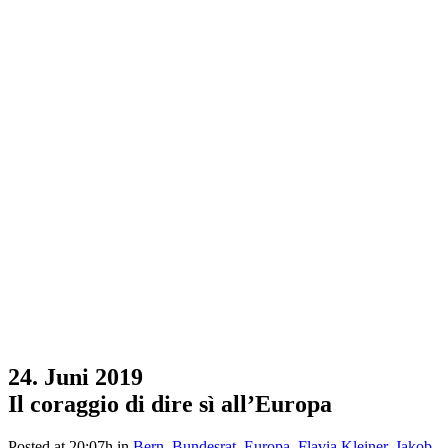
24. Juni 2019
Il coraggio di dire sì all’Europa
Posted at 20:07h
in
Bern
,
Bundesrat
,
Europa
,
Flavia Kleiner
,
Jakob