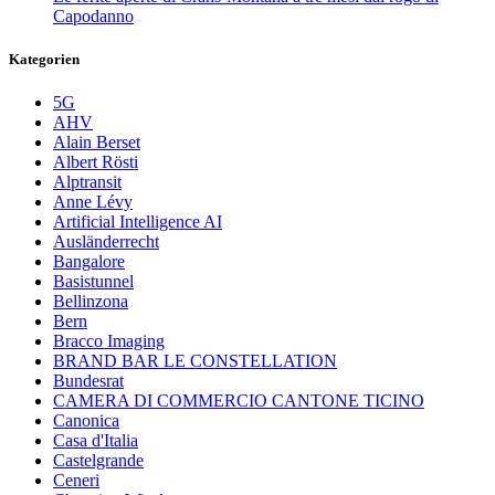
Capodanno
Kategorien
5G
AHV
Alain Berset
Albert Rösti
Alptransit
Anne Lévy
Artificial Intelligence AI
Ausländerrecht
Bangalore
Basistunnel
Bellinzona
Bern
Bracco Imaging
BRAND BAR LE CONSTELLATION
Bundesrat
CAMERA DI COMMERCIO CANTONE TICINO
Canonica
Casa d'Italia
Castelgrande
Ceneri