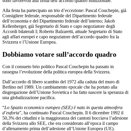
sono favorevoli alla firma dell’accordo quadro istituzionale.
Alla festa ha partecipato un trio d’eccezione: Pascal Couchepin, già
Consigliere federale, responsabile del Dipartimento federale
dell’economia e del Dipartimento federale dell’interno; Jakob
Kellenberger, già Segretario di Stato e capo negoziatore degli
Accordi bilaterali I; Roberto Balzaretti, attuale Segretario di Stato
agli affari europei e capo negoziatore dell’accordo quadro fra la
Svizzera e l’Unione Europea.
Dobbiamo votare sull’accordo quadro
Con il consueto brio politico Pascal Couchepin ha passato in
rassegna l’evoluzione della politica europea della Svizzera.
Dall’accordo di libero scambio del 1972 alla caduta del muro di
Berlino nel 1989. Un cambiamento epocale che ha portato alla
disgregazione dell’Unione Sovietica e ha fatto nascere la speranza di
una globalizzazione pacifica.
“
Lo Spazio economico europeo (SEE) è nato in questa atmosfera
d’euforia
”, ha continuato Pascal Couchepin. Il 6 dicembre 1992 il
50,3% dei cittadini e la maggioranza dei cantoni bocciava l’adesione
della Svizzera allo SEE, che era considerato all’epoca il campo
d’allenamento prima dell’adesione all’Unione Europea (UE).