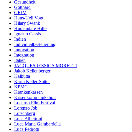
Gesundheit
Gotthard
GRIM
Hans-Ueli Vogt
Hilary Swank
Humanitäre Hilfe
Ignazio Cassis
Indien
Individualbesteuerung
Innovation
Integration
Italien
JACQUES JESSICA MORETTI
Jakob Kellenberger
Kalkutta
Karin Keller-Sutter
KPMG
Krankenkassen
Krisenkommunikation
Locarno Film Festival
Lorenzo Job
Lötschberg
Luca Albertoni
Luca Maria Gambardella
Luca Pedrotti