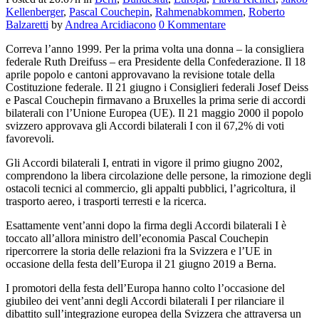
Kellenberger
,
Pascal Couchepin
,
Rahmenabkommen
,
Roberto
Balzaretti
by
Andrea Arcidiacono
0 Kommentare
Correva l’anno 1999. Per la prima volta una donna – la consigliera
federale Ruth Dreifuss – era Presidente della Confederazione. Il 18
aprile popolo e cantoni approvavano la revisione totale della
Costituzione federale. Il 21 giugno i Consiglieri federali Josef Deiss
e Pascal Couchepin firmavano a Bruxelles la prima serie di accordi
bilaterali con l’Unione Europea (UE). Il 21 maggio 2000 il popolo
svizzero approvava gli Accordi bilaterali I con il 67,2% di voti
favorevoli.
Gli Accordi bilaterali I, entrati in vigore il primo giugno 2002,
comprendono la libera circolazione delle persone, la rimozione degli
ostacoli tecnici al commercio, gli appalti pubblici, l’agricoltura, il
trasporto aereo, i trasporti terresti e la ricerca.
Esattamente vent’anni dopo la firma degli Accordi bilaterali I è
toccato all’allora ministro dell’economia Pascal Couchepin
ripercorrere la storia delle relazioni fra la Svizzera e l’UE in
occasione della festa dell’Europa il 21 giugno 2019 a Berna.
I promotori della festa dell’Europa hanno colto l’occasione del
giubileo dei vent’anni degli Accordi bilaterali I per rilanciare il
dibattito sull’integrazione europea della Svizzera che attraversa un