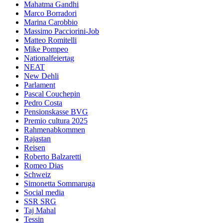
Mahatma Gandhi
Marco Borradori
Marina Carobbio
Massimo Pacciorini-Job
Matteo Romitelli
Mike Pompeo
Nationalfeiertag
NEAT
New Dehli
Parlament
Pascal Couchepin
Pedro Costa
Pensionskasse BVG
Premio cultura 2025
Rahmenabkommen
Rajastan
Reisen
Roberto Balzaretti
Romeo Dias
Schweiz
Simonetta Sommaruga
Social media
SSR SRG
Taj Mahal
Tessin