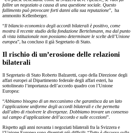
fallire un negoziato a causa di una questione sociale. Questo
fallimento può provocare forti danni alla sua reputazione
”, ha
ammonito Kellenberger.
“
Il bilancio economico degli accordi bilaterali è positivo, come
mostra il recente studio della fondazione Bertelsmann, ma dal punto
di vista istituzionale non possiamo determinare le scelte dell’Unione
europe
a”, ha concluso il già Segretario di Stato.
Il rischio di un’erosione delle relazioni
bilaterali
Il Segretario di Stato Roberto Balzaretti, capo della Direzione degli
affari europei al Dipartimento federale degli affari esteri, ha
sottolineato l’importanza dell’accordo quadro con l’Unione
Europea:
“
Abbiamo bisogno di un meccanismo che garantisca da un lato
l’applicazione uniforme degli accordi bilaterali e che permetta
dall’altro di risolvere le divergenze. Dobbiamo trovare un consenso
sul campo d’applicazione dell’accordo e sulle eccezioni
”.
Rispetto agli anni novanta i negoziati bilaterali fra la Svizzera e
l’Unione Europea sono diventati più difficili: “
Tutto è discusso sulla