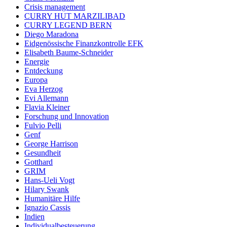
Crisis management
CURRY HUT MARZILIBAD
CURRY LEGEND BERN
Diego Maradona
Eidgenössische Finanzkontrolle EFK
Elisabeth Baume-Schneider
Energie
Entdeckung
Europa
Eva Herzog
Evi Allemann
Flavia Kleiner
Forschung und Innovation
Fulvio Pelli
Genf
George Harrison
Gesundheit
Gotthard
GRIM
Hans-Ueli Vogt
Hilary Swank
Humanitäre Hilfe
Ignazio Cassis
Indien
Individualbesteuerung