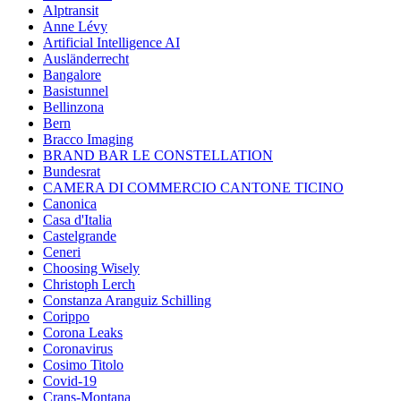
Alptransit
Anne Lévy
Artificial Intelligence AI
Ausländerrecht
Bangalore
Basistunnel
Bellinzona
Bern
Bracco Imaging
BRAND BAR LE CONSTELLATION
Bundesrat
CAMERA DI COMMERCIO CANTONE TICINO
Canonica
Casa d'Italia
Castelgrande
Ceneri
Choosing Wisely
Christoph Lerch
Constanza Aranguiz Schilling
Corippo
Corona Leaks
Coronavirus
Cosimo Titolo
Covid-19
Crans-Montana