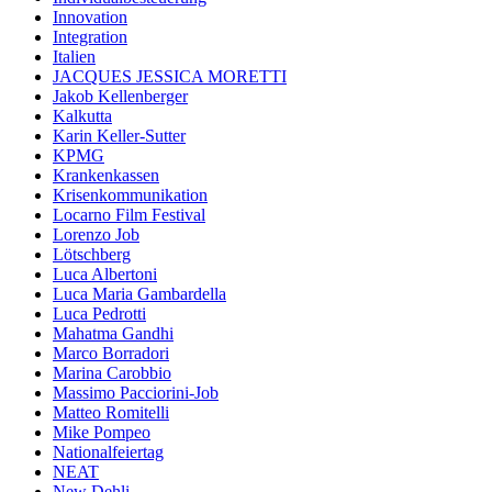
Innovation
Integration
Italien
JACQUES JESSICA MORETTI
Jakob Kellenberger
Kalkutta
Karin Keller-Sutter
KPMG
Krankenkassen
Krisenkommunikation
Locarno Film Festival
Lorenzo Job
Lötschberg
Luca Albertoni
Luca Maria Gambardella
Luca Pedrotti
Mahatma Gandhi
Marco Borradori
Marina Carobbio
Massimo Pacciorini-Job
Matteo Romitelli
Mike Pompeo
Nationalfeiertag
NEAT
New Dehli