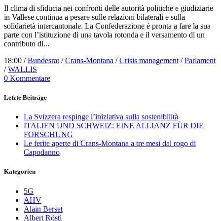
Il clima di sfiducia nei confronti delle autorità politiche e giudiziarie
in Vallese continua a pesare sulle relazioni bilaterali e sulla
solidarietà intercantonale. La Confederazione è pronta a fare la sua
parte con l’istituzione di una tavola rotonda e il versamento di un
contributo di...
18:00 /
Bundesrat
/
Crans-Montana
/
Crisis management
/
Parlament
/
WALLIS
0 Kommentare
Letzte Beiträge
La Svizzera respinge l’iniziativa sulla sostenibilità
ITALIEN UND SCHWEIZ: EINE ALLIANZ FÜR DIE
FORSCHUNG
Le ferite aperte di Crans-Montana a tre mesi dal rogo di
Capodanno
Kategorien
5G
AHV
Alain Berset
Albert Rösti