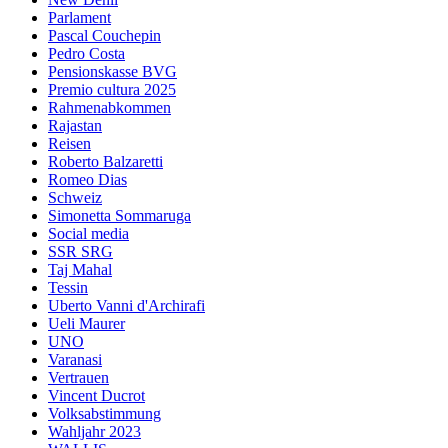
Parlament
Pascal Couchepin
Pedro Costa
Pensionskasse BVG
Premio cultura 2025
Rahmenabkommen
Rajastan
Reisen
Roberto Balzaretti
Romeo Dias
Schweiz
Simonetta Sommaruga
Social media
SSR SRG
Taj Mahal
Tessin
Uberto Vanni d'Archirafi
Ueli Maurer
UNO
Varanasi
Vertrauen
Vincent Ducrot
Volksabstimmung
Wahljahr 2023