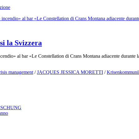
zione
i la Svizzera
o incendio» al bar «Le Constellation di Crans Montana adiacente durant
risis management
/
JACQUES JESSICA MORETTI
/
Krisenkommunik
ORSCHUNG
danno