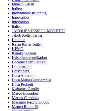
Ignazio Cassis
Indien
Individualbesteuerung
Innovation
Integration
Italien
JACQUES JESSICA MORETTI
Jakob Kellenberger
Kalkutta
Karin Keller-Sutter
KPMG
Krankenkassen
Krisenkommunikation
Locarno Film Festival
Lorenzo Job
Lötschberg
Luca Albertoni
Luca Maria Gambardella
Luca Pedrotti
Mahatma Gandhi
Marco Borradori
Marina Carobbio
Massimo Pacciorini-Job
Matteo Romitelli