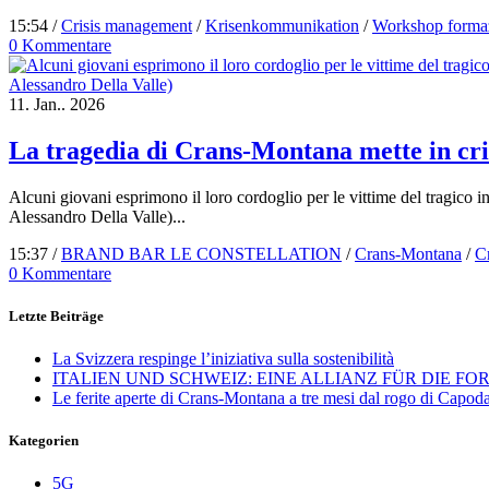
15:54 /
Crisis management
/
Krisenkommunikation
/
Workshop forma
0 Kommentare
11.
Jan..
2026
La tragedia di Crans-Montana mette in cris
Alcuni giovani esprimono il loro cordoglio per le vittime del tragic
Alessandro Della Valle)...
15:37 /
BRAND BAR LE CONSTELLATION
/
Crans-Montana
/
C
0 Kommentare
Letzte Beiträge
La Svizzera respinge l’iniziativa sulla sostenibilità
ITALIEN UND SCHWEIZ: EINE ALLIANZ FÜR DIE F
Le ferite aperte di Crans-Montana a tre mesi dal rogo di Capo
Kategorien
5G