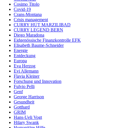
Cosimo Titolo
Covid-19
Crans-Montana
Crisis management
CURRY HUT MARZILIBAD
CURRY LEGEND BERN
Diego Maradona
Eidgenössische Finanzkontrolle EFK
Elisabeth Baume-Schneider
Energie
Entdeckung
Europa
Eva Herzog
Evi Allemann
Flavia Kleiner
Forschung und Innovation
Fulvio Pelli
Genf
George Harrison
Gesundheit
Gotthard
GRIM
Hans-Ueli Vogt
Hilary Swank
Humanitäre Hilfe