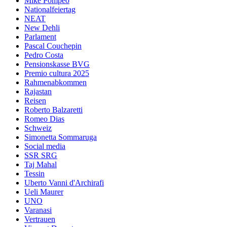
Mike Pompeo
Nationalfeiertag
NEAT
New Dehli
Parlament
Pascal Couchepin
Pedro Costa
Pensionskasse BVG
Premio cultura 2025
Rahmenabkommen
Rajastan
Reisen
Roberto Balzaretti
Romeo Dias
Schweiz
Simonetta Sommaruga
Social media
SSR SRG
Taj Mahal
Tessin
Uberto Vanni d'Archirafi
Ueli Maurer
UNO
Varanasi
Vertrauen