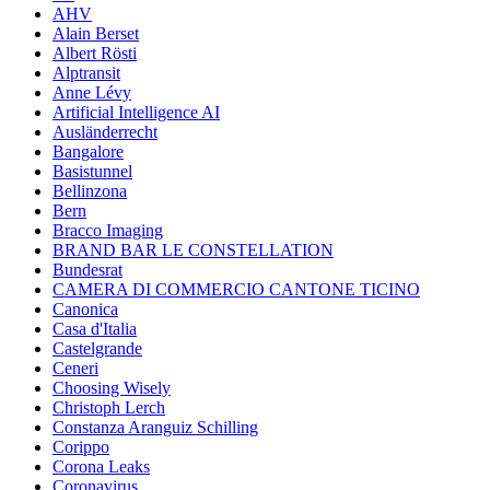
AHV
Alain Berset
Albert Rösti
Alptransit
Anne Lévy
Artificial Intelligence AI
Ausländerrecht
Bangalore
Basistunnel
Bellinzona
Bern
Bracco Imaging
BRAND BAR LE CONSTELLATION
Bundesrat
CAMERA DI COMMERCIO CANTONE TICINO
Canonica
Casa d'Italia
Castelgrande
Ceneri
Choosing Wisely
Christoph Lerch
Constanza Aranguiz Schilling
Corippo
Corona Leaks
Coronavirus